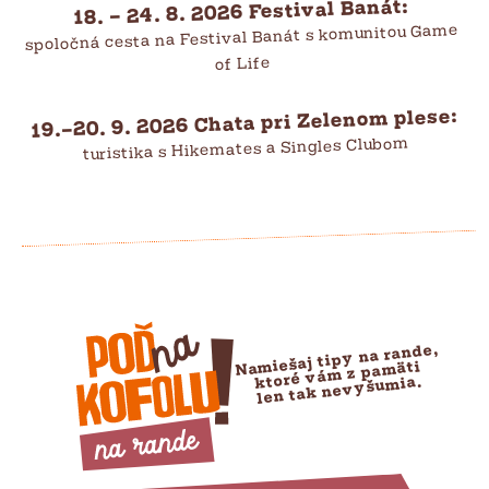
18. – 24. 8. 2026 Festival Banát:
spoločná cesta na Festival Banát s komunitou Game
of Life
19.–20. 9. 2026 Chata pri Zelenom plese:
turistika s Hikemates a Singles Clubom
Namiešaj tipy na rande,
ktoré vám z pamäti
len tak nevyšumia.