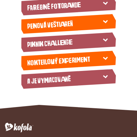
Farebné fotorande
Penová veštiareň
Piknik challenge
Kokteilový experiment
A je vymaľované