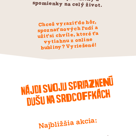
spomienky na celý život.
Chceš vyraziť do hôr,
spoznať nových ľudí a
užiť si chvíle, ktoré ťa
vytiahnu z online
bubliny? Vyriešené!
Nájdi svoju spria
zne
nú
dušu na SR
DCOFFKÁCH
Najbližšia akcia: