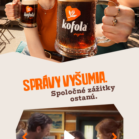
vyšumia.
Správy
Spoločné zážitky
ostanú.