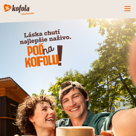
ČO MÁME NOVÉ
SPOZNAJ FIRMU
KOFOLA
PRODUKTY
PRIDAJ SA K NÁM
BUĎME PARŤÁCI
KONTAKTY
CZ
SK
EN