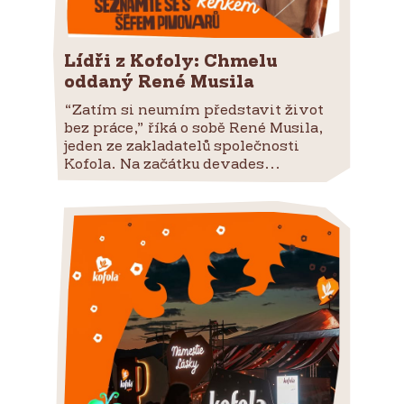
Lídři z Kofoly: Chmelu
oddaný René Musila
“Zatím si neumím představit život
bez práce,” říká o sobě René Musila,
jeden ze zakladatelů společnosti
Kofola. Na začátku devades...