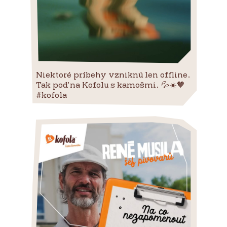
Niektoré príbehy vzniknú len offline.
Tak poď na Kofolu s kamošmi. 💦☀️🧡
#kofola