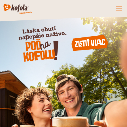
ČO MÁME NOVÉ
SPOZNAJ FIRMU
Zistiť viac
KOFOLA
PRODUKTY
PRIDAJ SA K NÁM
BUĎME PARŤÁCI
KONTAKTY
CZ
SK
EN