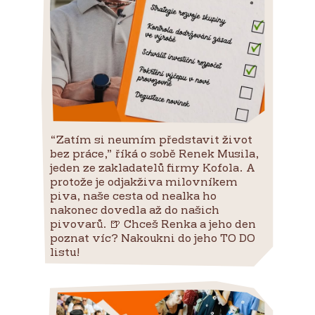
“Zatím si neumím představit život
bez práce,” říká o sobě Renek Musila,
jeden ze zakladatelů firmy Kofola. A
protože je odjakživa milovníkem
piva, naše cesta od nealka ho
nakonec dovedla až do našich
pivovarů. 🍺 Chceš Renka a jeho den
poznat víc? Nakoukni do jeho TO DO
listu!