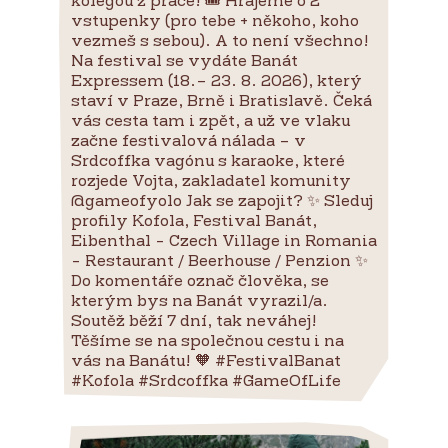
kolegou z práce! 🎟 Hrajeme o 2
vstupenky (pro tebe + někoho, koho
vezmeš s sebou). A to není všechno!
Na festival se vydáte Banát
Expressem (18.– 23. 8. 2026), který
staví v Praze, Brně i Bratislavě. Čeká
vás cesta tam i zpět, a už ve vlaku
začne festivalová nálada – v
Srdcoffka vagónu s karaoke, které
rozjede Vojta, zakladatel komunity
@gameofyolo Jak se zapojit? ✨ Sleduj
profily Kofola, Festival Banát,
Eibenthal - Czech Village in Romania
- Restaurant / Beerhouse / Penzion ✨
Do komentáře označ člověka, se
kterým bys na Banát vyrazil/a.
Soutěž běží 7 dní, tak neváhej!
Těšíme se na společnou cestu i na
vás na Banátu! 🧡 #FestivalBanat
#Kofola #Srdcoffka #GameOfLife