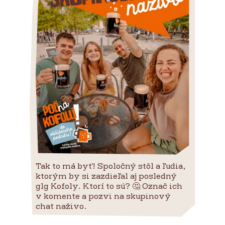
Tak to má byť! Spoločný stôl a ľudia,
ktorým by si zazdieľal aj posledný
glg Kofoly. Ktorí to sú? 🤔 Označ ich
v komente a pozvi na skupinový
chat naživo.