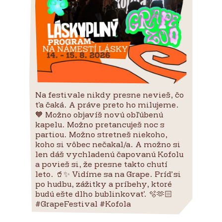
Na festivale nikdy presne nevieš, čo
ťa čaká. A práve preto ho milujeme.
🧡 Možno objavíš novú obľúbenú
kapelu. Možno pretancuješ noc s
partiou. Možno stretneš niekoho,
koho si vôbec nečakal/a. A možno si
len dáš vychladenú čapovanú Kofolu
a povieš si, že presne takto chutí
leto. 🥤✨ Vidíme sa na Grape. Príď si
po hudbu, zážitky a príbehy, ktoré
budú ešte dlho bublinkovať. 🫧🫶🏻
#GrapeFestival #Kofola