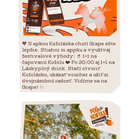
🧡 S apkou Kofoláska chutí Grape ešte
lepšie. Stiahni si appku a využívaj
festivalové výhody: 🥤 1+1 na
čapovanú Kofolu ❤️ Po 20:00 aj 1+1 na
Láskyplný drink. Stačí otvoriť
Kofolásku, ukázať voucher a užiť si
dvojnásobnú radosť. Vidíme sa na
Grape! ✨