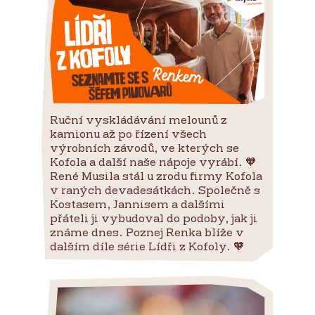
Ruční vyskládávání melounů z
kamionu až po řízení všech
výrobních závodů, ve kterých se
Kofola a další naše nápoje vyrábí. 🧡
René Musila stál u zrodu firmy Kofola
v raných devadesátkách. Společně s
Kostasem, Jannisem a dalšími
přáteli ji vybudoval do podoby, jak ji
známe dnes. Poznej Renka blíže v
dalším díle série Lídři z Kofoly. 🧡