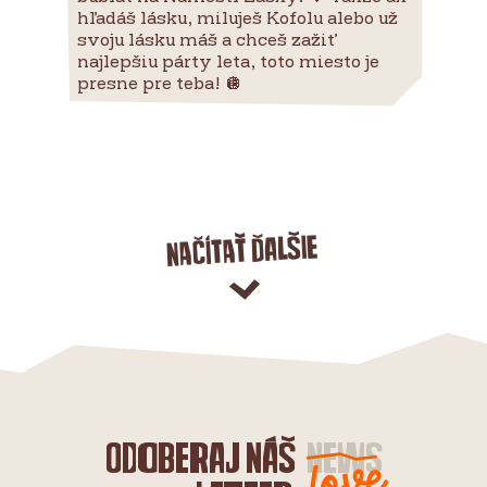
hľadáš lásku, miluješ Kofolu alebo už
svoju lásku máš a chceš zažiť
najlepšiu párty leta, toto miesto je
presne pre teba! 🪩
Načítať ďalšie
Odoberaj náš
news