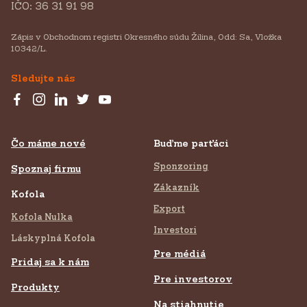
IČO: 36 31 91 98
Zápis v Obchodnom registri Okresného súdu Žilina, Odd: Sa, Vložka
10342/L.
Sledujte nás
Čo máme nové
Buďme parťáci
Sponzoring
Spoznaj firmu
Zákazník
Kofola
Export
Kofola Nulka
Investori
Láskyplná Kofola
Pre médiá
Pridaj sa k nám
Pre investorov
Produkty
Na stiahnutie