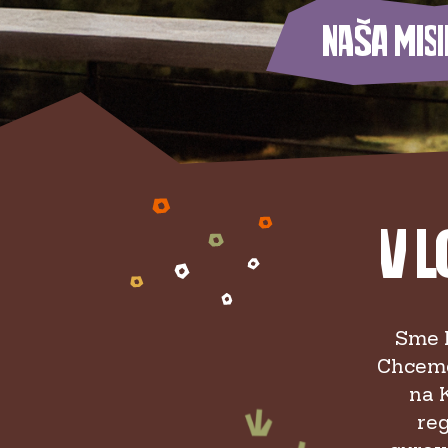
Naša misi
V 
Sme h
Chceme
na 
re