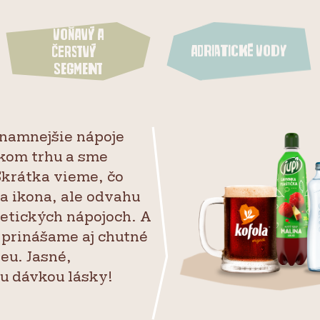
Voňavý a
Adriatické vody
čerstvý
segment
namnejšie nápoje
kom trhu a sme
 Skrátka vieme, čo
ša ikona, ale odvahu
etických nápojoch. A
 prinášame aj chutné
eu. Jasné,
u dávkou lásky!