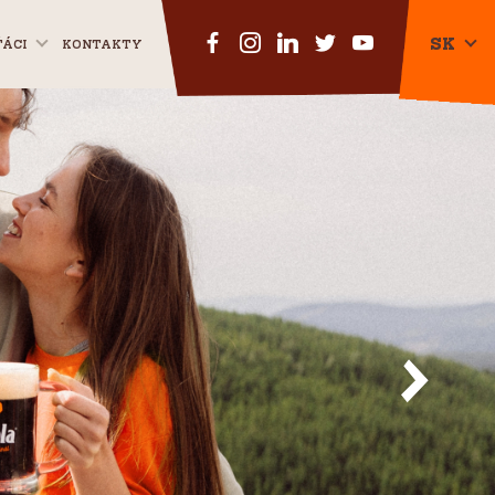
SK
ŤÁCI
KONTAKTY
CZ
EN