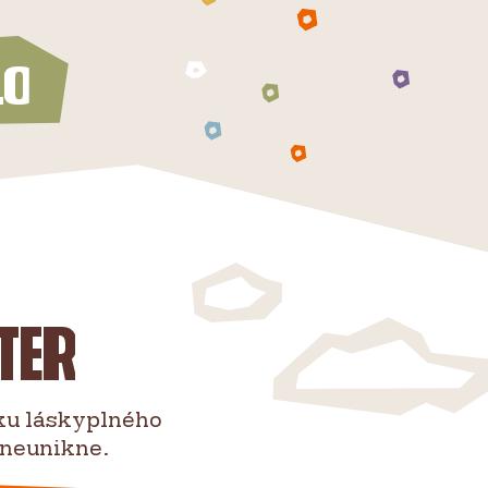
lo
ter
ku láskyplného
 neunikne.