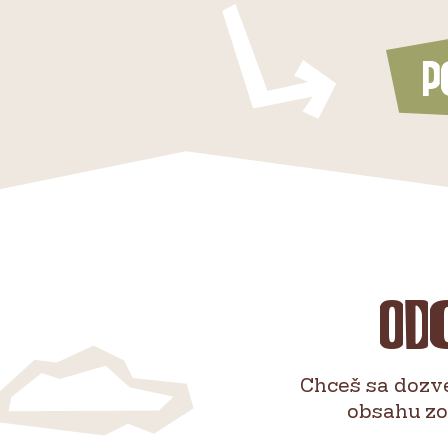
P
Od
Chceš sa dozv
obsahu zo