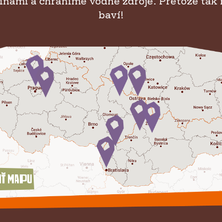
inami a chránime vodné zdroje. Pretože tak 
baví!
iť mapu