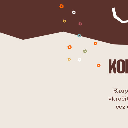
Ko
Skupi
vkroči
cez 