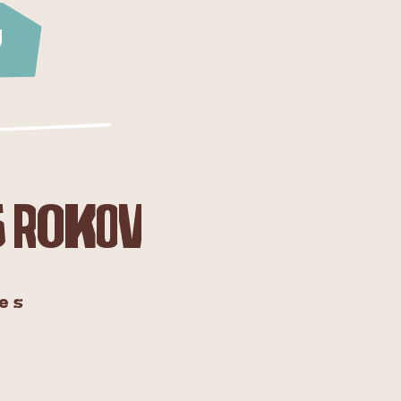
y
6 rokov
e s