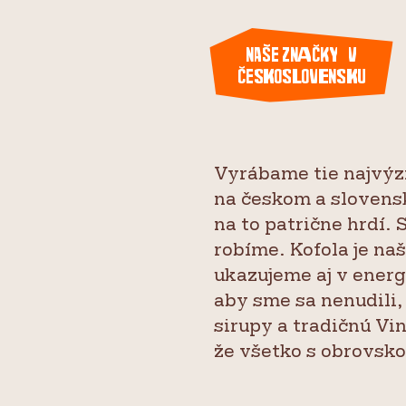
Naše značky v
ČeskoSlovensku
Vyrábame tie najvýz
na českom a slovens
na to patrične hrdí.
robíme. Kofola je na
ukazujeme aj v energ
aby sme sa nenudili,
sirupy a tradičnú Vin
že všetko s obrovsko