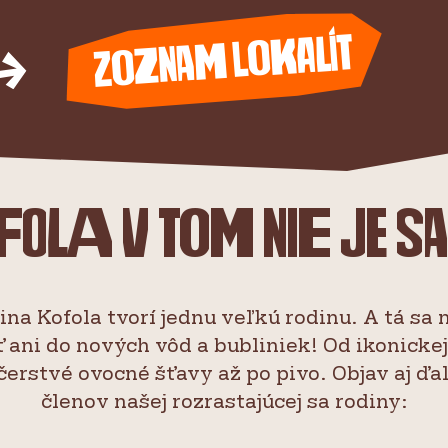
Zoznam lokalít
fola v tom nie je s
na Kofola tvorí jednu veľkú rodinu. A tá sa 
ť ani do nových vôd a bubliniek! Od ikonickej
čerstvé ovocné šťavy až po pivo. Objav aj ďa
členov našej rozrastajúcej sa rodiny: