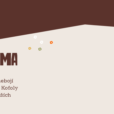
ama
nebojí
 Kofoly
lších