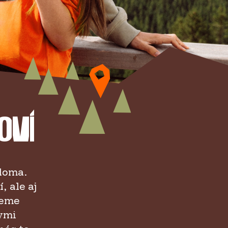
oví
 doma.
 ale aj
jeme
ymi