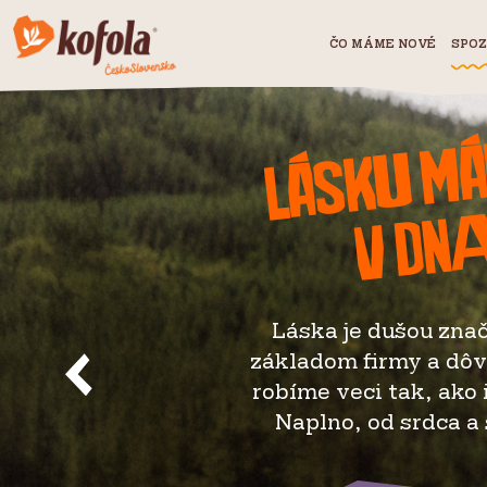
ČO MÁME NOVÉ
SPOZ
Lásku 
v dn
Láska je dušou zna
základom firmy a dô
robíme veci tak, ako
Naplno, od srdca a 