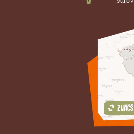
surov
Zväčš