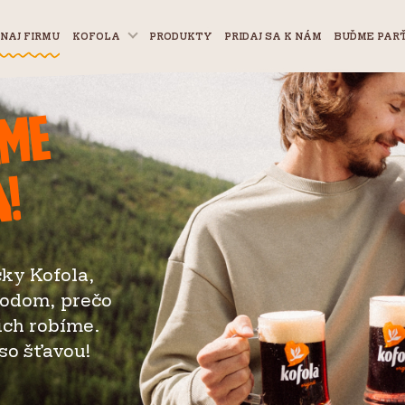
NAJ FIRMU
KOFOLA
PRODUKTY
PRIDAJ SA K NÁM
BUĎME PAR
máme
a!
čky Kofola,
vodom, prečo
Next
 ich robíme.
so šťavou!