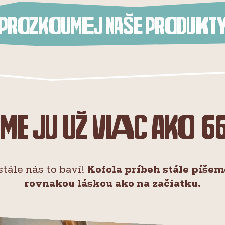
prozkoumej naše produkt
me ju už viac ako 6
stále nás to baví!
Kofola príbeh stále píšem
rovnakou láskou ako na začiatku.