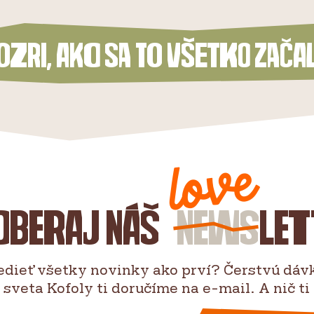
ozri, ako sa to všetko zača
oberaj náš
news
let
edieť všetky novinky ako prví? Čerstvú dáv
 sveta Kofoly ti doručíme na e-mail. A nič ti