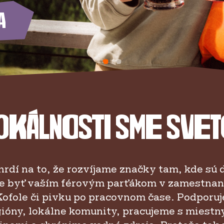
a
lokálnosti sme svet
rdí na to, že rozvíjame značky tam, kde sú
 byť vaším férovým parťákom v zamestnaní,
Kofole či pivku po pracovnom čase. Podporu
gióny, lokálne komunity, pracujeme s miestn