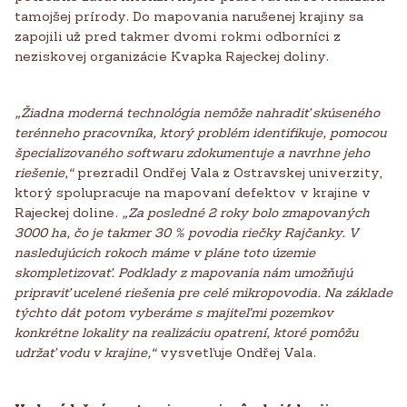
tamojšej prírody. Do mapovania narušenej krajiny sa
zapojili už pred takmer dvomi rokmi odborníci z
neziskovej organizácie Kvapka Rajeckej doliny.
„Žiadna moderná technológia nemôže nahradiť skúseného
terénneho pracovníka, ktorý problém identifikuje, pomocou
špecializovaného softwaru zdokumentuje a navrhne jeho
riešenie,“
prezradil Ondřej Vala z Ostravskej univerzity,
ktorý spolupracuje na mapovaní defektov v krajine v
Rajeckej doline.
„Za posledné 2 roky bolo zmapovaných
3000 ha, čo je takmer 30 % povodia riečky Rajčanky. V
nasledujúcich rokoch máme v pláne toto územie
skompletizovať. Podklady z mapovania nám umožňujú
pripraviť ucelené riešenia pre celé mikropovodia. Na základe
týchto dát potom vyberáme s majiteľmi pozemkov
konkrétne lokality na realizáciu opatrení, ktoré pomôžu
udržať vodu v krajine,“
vysvetľuje Ondřej Vala.