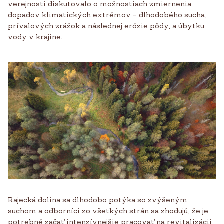
verejnosti diskutovalo o možnostiach zmiernenia
dopadov klimatických extrémov – dlhodobého sucha,
prívalových zrážok a následnej erózie pôdy, a úbytku
vody v krajine.
Rajecká dolina sa dlhodobo potýka so zvýšeným
suchom a odborníci zo všetkých strán sa zhodujú, že je
potrebné začať intenzívnejšie pracovať na revitalizácii