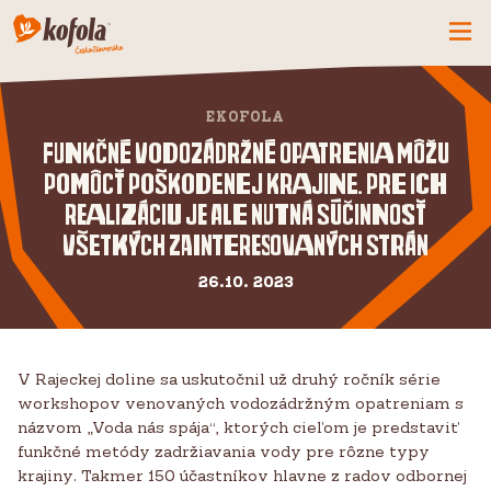
ČO MÁME NOVÉ
EKOFOLA
SPOZNAJ FIRMU
Funkčné vodozádržné opatrenia môžu
KOFOLA
pomôcť poškodenej krajine. Pre ich
realizáciu je ale nutná súčinnosť
PRODUKTY
všetkých zainteresovaných strán
PRIDAJ SA K NÁM
26.10. 2023
BUĎME PARŤÁCI
KONTAKTY
V Rajeckej doline sa uskutočnil už druhý ročník série
workshopov venovaných vodozádržným opatreniam s
názvom „Voda nás spája“, ktorých cieľom je predstaviť
funkčné metódy zadržiavania vody pre rôzne typy
krajiny. Takmer 150 účastníkov hlavne z radov odbornej
CZ
SK
EN