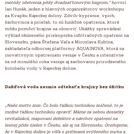
metódy ošetrenia pôdy dvadsaťtonovým bagrom,“
hovorí
Jan Husák, jeden z hlavných organizátorov workshopu
za Kvapku Rajeckej doliny. Zdvih-kyprenie, vpich,
šachovnica a prieľah, to sú funkčné opatrenia, ktoré
môžu pomôcť krajine sa obnoviť. Ukážky sprevádzal
výklad skúseného priekopníka infiltračných opatrení na
Slovensku, pána Štefana Vaľa a Miroslava Kubína,
zakladateľa odbornej platformy AQUAINOVA, ktorá sa
inovatívnym opatreniam venuje v Česku a intenzívne
sa od minulého roka venuje aj zachovaniu prirodzeného
kolobehu vody v Rajeckej doline.
Dažďová voda nesmie odtekať z krajiny bez úžitku
„Naše motto znie: Čo bolo ťažkou technikou zničené, to je
možné ťažkou technikou opraviť. Máme za sebou desiatky
revitalizácií, mapovaní defektov a návrhov opatrení na
lesnej pôde nielen v Česku, ale aj na Slovensku. Oceňujeme,
že v Rajeckej doline je vôľa s príčinami zvýšeného sucha a