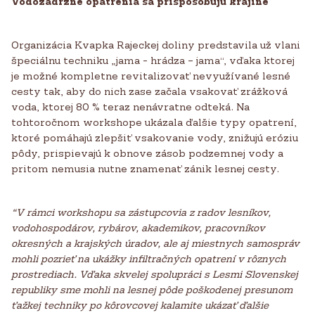
Vodozádržné opatrenia sa prispôsobujú krajine
Organizácia Kvapka Rajeckej doliny predstavila už vlani
špeciálnu techniku „jama - hrádza – jama“, vďaka ktorej
je možné kompletne revitalizovať nevyužívané lesné
cesty tak, aby do nich zase začala vsakovať zrážková
voda, ktorej 80 % teraz nenávratne odteká. Na
tohtoročnom workshope ukázala ďalšie typy opatrení,
ktoré pomáhajú zlepšiť vsakovanie vody, znižujú eróziu
pôdy, prispievajú k obnove zásob podzemnej vody a
pritom nemusia nutne znamenať zánik lesnej cesty.
“V rámci workshopu sa zástupcovia z radov lesníkov,
vodohospodárov, rybárov, akademikov, pracovníkov
okresných a krajských úradov, ale aj miestnych samospráv
mohli pozrieť na ukážky infiltračných opatrení v rôznych
prostrediach. Vďaka skvelej spolupráci s Lesmi Slovenskej
republiky sme mohli na lesnej pôde poškodenej presunom
ťažkej techniky po kôrovcovej kalamite ukázať ďalšie