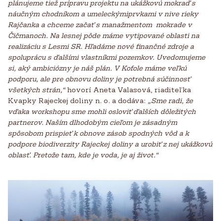
plánujeme tiež prípravu projektu na ukážkovú mokraď s
náučným chodníkom a umeleckýmiprvkami v nive rieky
Rajčanka a chceme začať s manažmentom mokrade v
Čičmanoch. Na lesnej pôde máme vytipované oblasti na
realizáciu s Lesmi SR. Hľadáme nové finančné zdroje a
spoluprácu s ďalšími vlastníkmi pozemkov. Uvedomujeme
si, aký ambiciózny je náš plán. V Kofole máme veľkú
podporu, ale pre obnovu doliny je potrebná súčinnosť
všetkých strán,“
hovorí Aneta Valasová, riaditeľka
Kvapky Rajeckej doliny n. o. a dodáva:
„Sme radi, že
vďaka workshopu sme mohli osloviť ďalších dôležitých
partnerov. Naším dlhodobým cieľom je zásadným
spôsobom prispieť k obnove zásob spodných vôd a k
podpore biodiverzity Rajeckej doliny a urobiť z nej ukážkovú
oblasť. Pretože tam, kde je voda, je aj život.“