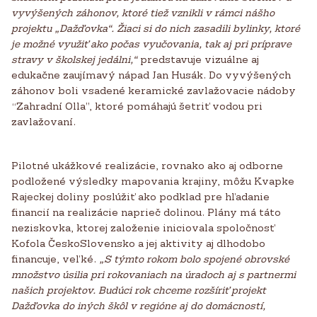
vyvýšených záhonov, ktoré tiež vznikli v rámci nášho
projektu „Dažďovka“. Žiaci si do nich zasadili bylinky, ktoré
je možné využiť ako počas vyučovania, tak aj pri príprave
stravy v školskej
jedálni,“
predstavuje vizuálne aj
edukačne zaujímavý nápad Jan Husák. Do vyvýšených
záhonov boli vsadené keramické zavlažovacie nádoby
“Zahradní Olla”, ktoré pomáhajú šetriť vodou pri
zavlažovaní.
Pilotné ukážkové realizácie, rovnako ako aj odborne
podložené výsledky mapovania krajiny, môžu Kvapke
Rajeckej doliny poslúžiť ako podklad pre hľadanie
financií na realizácie naprieč dolinou. Plány má táto
neziskovka, ktorej založenie iniciovala spoločnosť
Kofola ČeskoSlovensko a jej aktivity aj dlhodobo
financuje, veľké.
„S týmto rokom bolo spojené obrovské
množstvo úsilia pri rokovaniach na úradoch aj s partnermi
našich projektov. Budúci rok chceme rozšíriť projekt
Dažďovka do iných škôl v regióne aj do domácností,