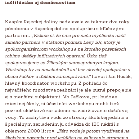
inštitúciám aj domácnostiam
Kvapka Rajeckej doliny nadviazala za takmer dva roky
pôsobenia v Rajeckej doline spoluprácu s kľúčovými
partnermi.
„Vážime si, že sme pre našu myšlienku našli
silného partnera v štátnom podniku Lesy SR, ktorý je
spoluorganizátorom workshopu a na ktorého pozemkoch
robíme ukážky infiltračných opatrení. Úzko tiež
spolupracujeme so Žilinským samosprávnym krajom.
Workshop by sa neuskutočnil ani bez skvelej spolupráce s
obcou Fačkov a ďalšími samosprávami,“
hovorí Jan Husák,
hlavný koordinátor workshopu. Z pohľadu čo
najväčšieho množstva realizácií je ale nutné prepojenie
aj s menšími subjektami. Vo Fačkove, pri budove
miestnej školy, si účastníci workshopu mohli tiež
pozrieť ukážkové zariadenie na zadržiavanie dažďovej
vody. To zachytáva vodu zo strechy školskej jedálne a
špeciálnym zariadením ju odvádza do IBC nádrží s
objemom 2000 litrov.
„Táto voda je potom využívaná na
školskom pozemku pred jedálňou na zalievanie stromov a