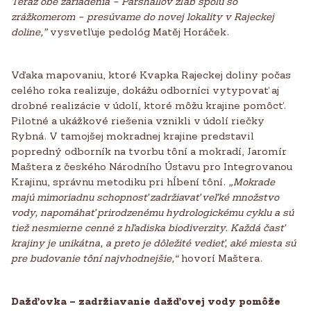
Teraz obe zariadenia – Parshallov žľab spolu so
zrážkomerom – presúvame do novej lokality v Rajeckej
doline,”
vysvetľuje pedológ Matěj Horáček.
Vďaka mapovaniu, ktoré Kvapka Rajeckej doliny počas
celého roka realizuje, dokážu odborníci vytypovať aj
drobné realizácie v údolí, ktoré môžu krajine pomôcť.
Pilotné a ukážkové riešenia vznikli v údolí riečky
Rybná. V tamojšej mokradnej krajine predstavil
popredný odborník na tvorbu tôní a mokradí, Jaromír
Maštera z českého Národního Ústavu pro Integrovanou
Krajinu, správnu metodiku pri hĺbení tôní.
„Mokrade
majú mimoriadnu schopnosť zadržiavať veľké množstvo
vody, napomáhať prirodzenému hydrologickému
cyklu a sú
tiež nesmierne cenné z hľadiska biodiverzity. Každá časť
krajiny je unikátna, a preto je dôležité vedieť, aké miesta sú
pre budovanie tôní najvhodnejšie,“
hovorí Maštera.
Dažďovka – zadržiavanie dažďovej vody pomôže