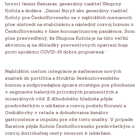
hovorí Jannis Samaras, generálny riaditeľ Skupiny
Kofola a dodáva: „Daniel Buryš ako generálny riaditeľ
Kofoly pre ČeskoSlovensko sa v najbližších mesiacoch
plne sústredí na stabilizáciu a následný rozvoj biznisu v
ČeskoSlovensku v čase koronavírusovej pandémie. Som
plne presvedčený, že Skupina Kofola je na túto veľkú
akvizíciu aj na dôsledky preventívnych opatrení boja
proti epidémii COVID-19 dobre pripravená.“
Najbližším cieľom integrácie je začlenenie nových
značiek do portfólia a štruktúr československého
biznisu a zodpovedajúca úprava stratégie pre pôsobenie
v segmente balených prírodných pramenitých a
minerálnych vôd. Z dlhodobého hľadiska pôjde
predovšetkým o udržanie a rozvoj podielu Korunní a
Ondrášovky v retaile a dobudovanie kanálov
gastronómie a impulzu pre obe tieto značky. V prípade
Šaratice pôjde Kofole ČeskoSlovensko predovšetkým o
rozvoj distribučnej cesty smerom k lekárňam.