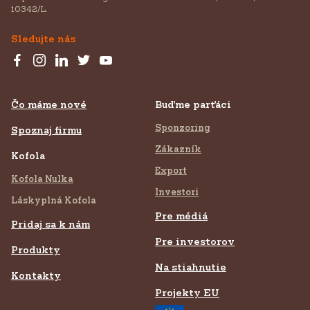
10342/L.
Sledujte nás
Čo máme nové
Buďme parťáci
Sponzoring
Spoznaj firmu
Zákazník
Kofola
Export
Kofola Nulka
Investori
Láskyplná Kofola
Pre médiá
Pridaj sa k nám
Pre investorov
Produkty
Na stiahnutie
Kontakty
Projekty EU