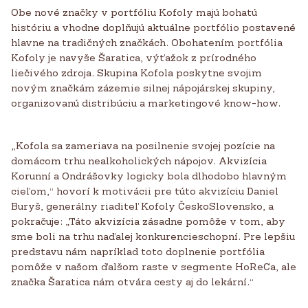
Obe nové značky v portfóliu Kofoly
majú bohatú
históriu a vhodne doplňujú aktuálne portfólio postavené
hlavne na tradičných značkách.
Obohatením portfólia
Kofoly je navyše Šaratica, výťažok z prírodného
liečivého zdroja. Skupina Kofola poskytne svojim
novým značkám zázemie silnej nápojárskej skupiny,
organizovanú distribúciu a marketingové know-how.
„Kofola sa zameriava na posilnenie svojej pozície na
domácom trhu nealkoholických nápojov. Akvizícia
Korunní a Ondrášovky logicky bola dlhodobo hlavným
cieľom,“ hovorí k motivácii pre túto akvizíciu Daniel
Buryš, generálny riaditeľ Kofoly ČeskoSlovensko, a
pokračuje: „Táto akvizícia zásadne pomôže v tom, aby
sme boli na trhu naďalej konkurencieschopní. Pre lepšiu
predstavu nám napríklad toto doplnenie portfólia
pomôže v našom ďalšom raste v segmente HoReCa, ale
značka Šaratica nám otvára cesty aj do lekární.“