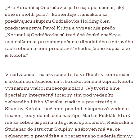
„Pre Korunní aj Ondrášovku je to najlepší scenár, aký
sme si mohli priať,“ komentuje transakciu za
predávajúcu skupinu Ondrášovka Holding člen
predstavenstva Pavol Krúpa a vysvetľuje prečo:
„Korunní aj Ondrášovka sú tradičné české značky a
nedokážem si pre zabezpečenie dlhodobého a zdravého
rastu oboch firiem predstaviť vhodnejšieho kupca, ako
je Kofola.“
V nadväznosti na akvizície tejto veľkosti v kombinácii
s aktuálnou situáciou na trhu uskutočnila Skupina Kofola
významnú vnútornú reorganizáciu. „Vytvorili sme
špeciálny integračný interný tím pod vedením
skúseného Jiřího Vlasáka, riaditeľa pre stratégiu
Skupiny Kofola. Tiež sme posilnili skupinové vedenie
financií, kedy do ich čela nastúpil Martin Pisklák, ktorý
má za sebou úspešnú integráciu spoločností Radenska a
Studenac do štruktúr Skupiny a zároveň má veľké
skúsenosti z prevádzky a operatívneho riadenia firmy,“