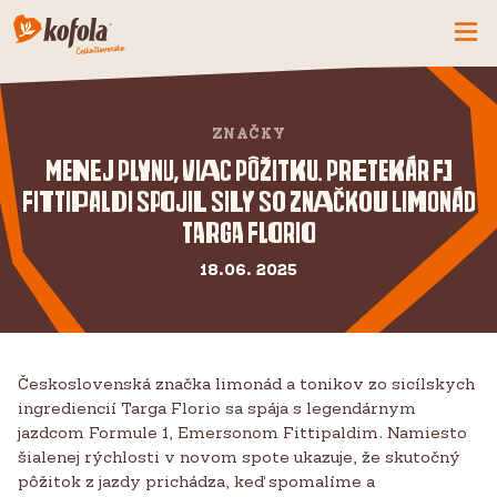
ČO MÁME NOVÉ
ZNAČKY
SPOZNAJ FIRMU
Menej plynu, viac pôžitku. Pretekár F1
KOFOLA
Fittipaldi spojil sily so značkou limonád
PRODUKTY
Targa Florio
PRIDAJ SA K NÁM
18.06. 2025
BUĎME PARŤÁCI
KONTAKTY
Československá značka limonád a tonikov zo sicílskych
ingrediencií Targa Florio sa spája s legendárnym
jazdcom Formule 1, Emersonom Fittipaldim. Namiesto
šialenej rýchlosti v novom spote ukazuje, že skutočný
pôžitok z jazdy prichádza, keď spomalíme a
CZ
SK
EN