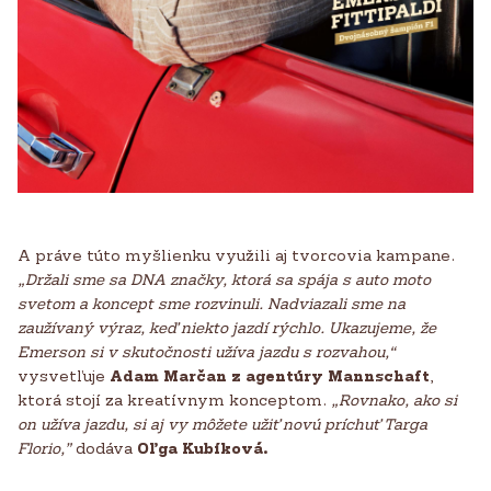
A práve túto myšlienku využili aj tvorcovia kampane.
„Držali sme sa DNA značky, ktorá sa spája s auto moto
svetom a koncept sme rozvinuli. Nadviazali sme na
zaužívaný výraz, keď niekto jazdí rýchlo. Ukazujeme, že
Emerson si v skutočnosti užíva jazdu s rozvahou,“
vysvetľuje
Adam Marčan z agentúry Mannschaft
,
ktorá stojí za kreatívnym konceptom.
„Rovnako, ako si
on užíva jazdu, si aj vy môžete užiť novú príchuť Targa
Florio,”
dodáva
Oľga Kubíková.