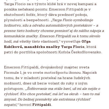
Targa Florio sa s týmto klišé hrá v novej kampani a
ponúka nečakanú pointu: Emerson Fittipaldi je v
skutočnosti šofér, ktorý dáva prednosť pokoju,
plynulosti a bezpečnosti.
„Targa Florio symbolizuje
hrdinstvo, silu a odvahu automobilových pretekárov – a
presne tieto hodnoty chceme preniesť aj do nášho nápoja a
komunikácie značky. Emerson Fittipaldi sa k tomu skvelo
hodí, má všetky tieto vlastnosti,“
vysvetľuje
Oľga
Kubíková, manažérka značky Targa Florio
, ktorá
patrí do portfólia spoločnosti Kofola ČeskoSlovensko.
Emerson Fittipaldi, dvojnásobný majster sveta
Formule 1, je vo svete motoršportu ikonou. Napriek
tomu, že v mladosti pretekal na hrane ľudských
možností, dnes už berie volant do ruky s iným
prístupom.
„Šoférovanie ma stále baví, už mi ale nejde o
rýchlosť. Kto chce pretekať, má ísť na okruh – tam to má
zmysel. Do bežnej premávky ale extrémna rýchlosť
nepatrí,“
hovorí
Fittipaldi
.