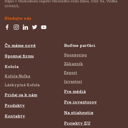
Zápis v Obchodnom registri Okresného súdu Žilina, Odd: Sa, Vložka
10342/L.
Sledujte nás
Čo máme nové
Buďme parťáci
Sponzoring
Spoznaj firmu
Zákazník
Kofola
Export
Kofola Nulka
Investori
Láskyplná Kofola
Pre médiá
Pridaj sa k nám
Pre investorov
Produkty
Na stiahnutie
Kontakty
Projekty EU