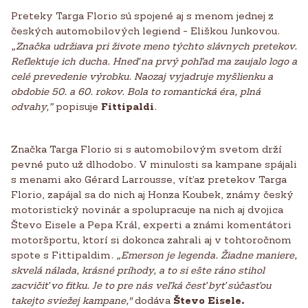
Preteky Targa Florio sú spojené aj s menom jednej z
českých automobilových legiend - Eliškou Junkovou.
„Značka udržiava pri živote meno týchto slávnych pretekov.
Reflektuje ich ducha. Hneď na prvý pohľad ma zaujalo logo a
celé prevedenie výrobku. Naozaj vyjadruje myšlienku a
obdobie 50. a 60. rokov. Bola to romantická éra, plná
odvahy,”
popisuje
Fittipaldi
.
Značka Targa Florio si s automobilovým svetom drží
pevné puto už dlhodobo. V minulosti sa kampane spájali
s menami ako Gérard Larrousse, víťaz pretekov Targa
Florio, zapájal sa do nich aj Honza Koubek, známy český
motoristický novinár a spolupracuje na nich aj dvojica
Števo Eisele a Pepa Král, experti a známi komentátori
motoršportu, ktorí si dokonca zahrali aj v tohtoročnom
spote s Fittipaldim.
„Emerson je legenda. Žiadne maniere,
skvelá nálada, krásné príhody, a to si ešte ráno stihol
zacvičiť vo fitku. Je to pre nás veľká česť byť súčasťou
takejto sviežej kampane,"
dodáva
Števo Eisele.