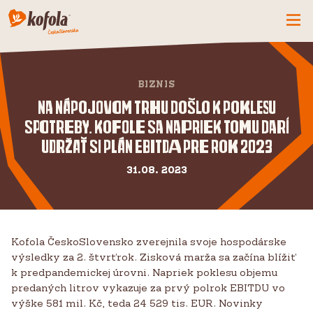
ČO MÁME NOVÉ
BIZNIS
SPOZNAJ FIRMU
Na nápojovom trhu došlo k poklesu
KOFOLA
spotreby. Kofole sa napriek tomu darí
PRODUKTY
udržať si plán EBITDA pre rok 2023
PRIDAJ SA K NÁM
31.08. 2023
BUĎME PARŤÁCI
KONTAKTY
Kofola ČeskoSlovensko zverejnila svoje hospodárske
výsledky za 2. štvrťrok. Zisková marža sa začína blížiť
k predpandemickej úrovni. Napriek poklesu objemu
predaných litrov vykazuje za prvý polrok EBITDU vo
výške 581 mil. Kč, teda 24 529 tis. EUR. Novinky
CZ
SK
EN