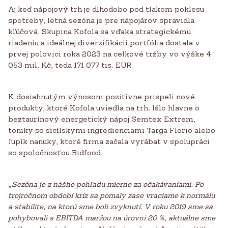
Aj keď nápojový trh je dlhodobo pod tlakom poklesu
spotreby, letná sezóna je pre nápojárov spravidla
kľúčová. Skupina Kofola sa vďaka strategickému
riadeniu a ideálnej diverzifikácii portfólia dostala v
prvej polovici roka 2023 na celkové tržby vo výške 4
053 mil. Kč, teda 171 077 tis. EUR.
K dosiahnutým výnosom pozitívne prispeli nové
produkty, ktoré Kofola uviedla na trh. Išlo hlavne o
beztaurínový energetický nápoj Semtex Extrem,
toniky so sicílskymi ingredienciami Targa Florio alebo
Jupík nanuky, ktoré firma začala vyrábať v spolupráci
so spoločnosťou Bidfood.
„Sezóna je z nášho pohľadu mierne za očakávaniami. Po
trojročnom období kríz sa pomaly zase vraciame k normálu
a stabilite, na ktorú sme boli zvyknutí. V roku 2019 sme sa
pohybovali s EBITDA maržou na úrovni 20 %, aktuálne sme