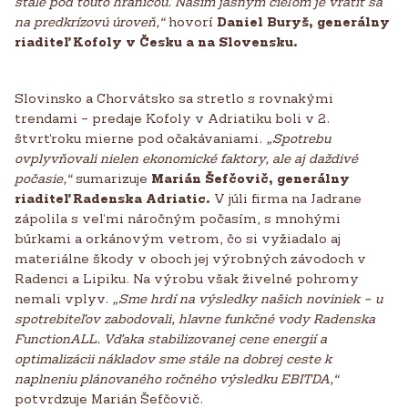
stále pod touto hranicou. Naším jasným cieľom je vrátiť sa
na predkrízovú úroveň,“
hovorí
Daniel Buryš, generálny
riaditeľ Kofoly v Česku a na Slovensku.
Slovinsko a Chorvátsko sa stretlo s rovnakými
trendami – predaje Kofoly v Adriatiku boli v 2.
štvrťroku mierne pod očakávaniami.
„Spotrebu
ovplyvňovali nielen ekonomické faktory, ale aj daždivé
počasie,“
sumarizuje
Marián Šefčovič, generálny
riaditeľ Radenska Adriatic.
V júli firma na Jadrane
zápolila s veľmi náročným počasím, s mnohými
búrkami a orkánovým vetrom, čo si vyžiadalo aj
materiálne škody v oboch jej výrobných závodoch v
Radenci a Lipiku. Na výrobu však živelné pohromy
nemali vplyv.
„Sme hrdí na výsledky našich noviniek – u
spotrebiteľov zabodovali, hlavne funkčné vody Radenska
FunctionALL. Vďaka stabilizovanej cene energií a
optimalizácii nákladov sme stále na dobrej ceste k
naplneniu plánovaného ročného výsledku EBITDA,“
potvrdzuje Marián Šefčovič.