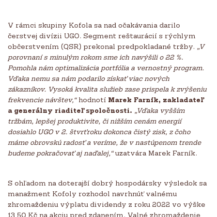
V rámci skupiny Kofola sa nad očakávania darilo
čerstvej divízii UGO. Segment reštaurácií s rýchlym
občerstvením (QSR) prekonal predpokladané tržby.
„V
porovnaní s minulým rokom sme ich navýšili o 22 %.
Pomohla nám optimalizácia portfólia a vernostný program.
Vďaka nemu sa nám podarilo získať viac nových
zákazníkov. Vysoká kvalita služieb zase prispela k zvýšeniu
frekvencie návštev,“
hodnotí
Marek Farník, zakladateľ
a generálny riaditeľ spoločnosti.
„Vďaka vyšším
tržbám, lepšej produktivite, či nižším cenám energií
dosiahlo UGO v 2. štvrťroku dokonca čistý zisk, z čoho
máme obrovskú radosť a veríme, že v nastúpenom trende
budeme pokračovať aj naďalej,“
uzatvára Marek Farník.
S ohľadom na doterajší dobrý hospodársky výsledok sa
manažment Kofoly rozhodol navrhnúť valnému
zhromaždeniu výplatu dividendy z roku 2022 vo výške
13,50 Kč na akciu pred zdanením. Valné zhromaždenie