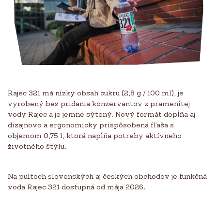
Rajec 321 má nízky obsah cukru (2,8 g / 100 ml), je
vyrobený bez pridania konzervantov z pramenitej
vody Rajec a je jemne sýtený. Nový formát dopĺňa aj
dizajnovo a ergonomicky prispôsobená fľaša s
objemom 0,75 l, ktorá napĺňa potreby aktívneho
životného štýlu.
Na pultoch slovenských aj českých obchodov je funkčná
voda Rajec 321 dostupná od mája 2026.