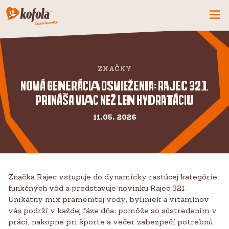
ČO MÁME NOVÉ
SPOZNAJ FIRMU
ZNAČKY
KOFOLA
Nová generácia osvieženia: Rajec 321
prináša viac než len hydratáciu
PRODUKTY
PRIDAJ SA K NÁM
11.05. 2026
BUĎME PARŤÁCI
KONTAKTY
Značka Rajec vstupuje do dynamicky rastúcej kategórie
funkčných vôd a predstavuje novinku Rajec 321.
Unikátny mix pramenitej vody, byliniek a vitamínov
vás podrží v každej fáze dňa: pomôže so sústredením v
práci, nakopne pri športe a večer zabezpečí potrebnú
CZ
SK
EN