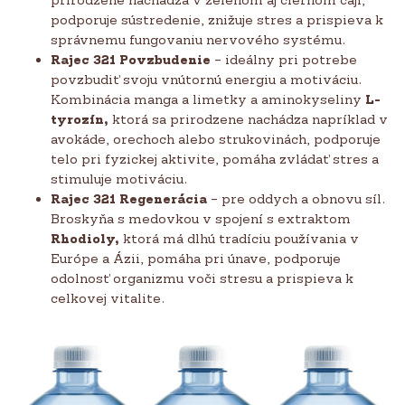
podporuje sústredenie, znižuje stres a prispieva k
správnemu fungovaniu nervového systému.
Rajec 321 Povzbudenie
– ideálny pri potrebe
povzbudiť svoju vnútornú energiu a motiváciu.
Kombinácia manga a limetky a aminokyseliny
L-
tyrozín,
ktorá sa prirodzene nachádza napríklad v
avokáde, orechoch alebo strukovinách, podporuje
telo pri fyzickej aktivite, pomáha zvládať stres a
stimuluje motiváciu.
Rajec 321 Regenerácia
– pre oddych a obnovu síl.
Broskyňa s medovkou v spojení s extraktom
Rhodioly,
ktorá má dlhú tradíciu používania v
Európe a Ázii, pomáha pri únave, podporuje
odolnosť organizmu voči stresu a prispieva k
celkovej vitalite.