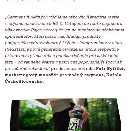
„Segment funkčných vôd láme rekordy. Kategória rastie
v objeme medziročne o 80 %. Vstupom do tohto segmentu
však značka Rajec nereaguje len na meniace sa očakávania
spotrebiteľov, ktorí čoraz viac hľadajú produkty
podporujúce zdravý životný štýl bez kompromisov v chuti.
Predstavuje novú generáciu osvieženia, ktorá rešpektuje
prirodzený rytmus dňa a ponúka riešenie pre každú jeho
fázu - od ranného štartu v práci cez popoludňajší šport až
po večernú relaxáciu,“
predstavuje novinku
Petr Syřiště,
marketingový manažér pre vodný segment, Kofola
ČeskoSlovensko.