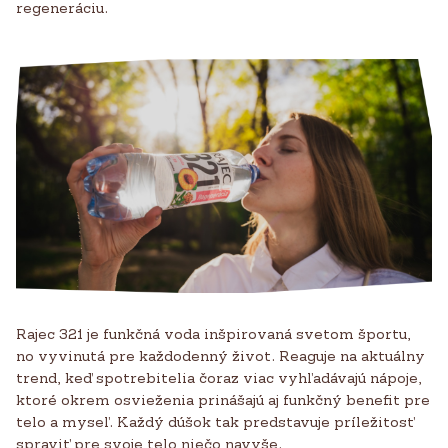
regeneráciu.
Rajec 321 je funkčná voda inšpirovaná svetom športu,
no vyvinutá pre každodenný život. Reaguje na aktuálny
trend, keď spotrebitelia čoraz viac vyhľadávajú nápoje,
ktoré okrem osvieženia prinášajú aj funkčný benefit pre
telo a myseľ. Každý dúšok tak predstavuje príležitosť
spraviť pre svoje telo niečo navyše.