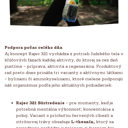
Podpora počas celého dňa
Aj koncept Rajec 321 vychádza z potrieb ľudského tela v
kľúčových fázach každej aktivity, do ktorej sa cez deň
pustíme – príprava, aktivita a regenerácia. Produktový
rad preto dnes prináša tri varianty s aktívnymi látkami
– bylinami či aminokyselinami, ktoré cielene podporujú
náš organizmus podľa jeho aktuálnych požiadaviek:
Rajec 321 Sústredenie
– pre momenty, keď je
potrebná mentálna výkonnosť, koncentrácia a
pokoj. Variant s príchuťou červených ríbezlí a
citrónovej trávy obsahuje
L-theanín,
ktorý sa
prirodzene nachádza v zelenom aj čiernom čaji,