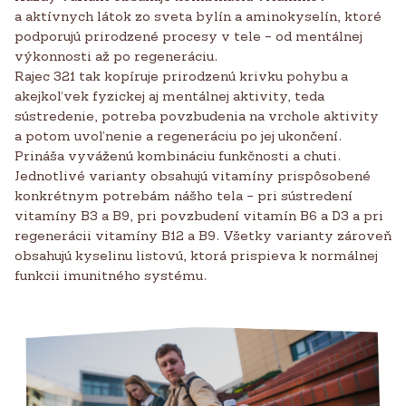
a aktívnych látok zo sveta bylín a aminokyselín, ktoré
podporujú prirodzené procesy v tele – od mentálnej
výkonnosti až po regeneráciu.
Rajec 321 tak kopíruje prirodzenú krivku pohybu a
akejkoľvek fyzickej aj mentálnej aktivity, teda
sústredenie, potreba povzbudenia na vrchole aktivity
a potom uvoľnenie a regeneráciu po jej ukončení.
Prináša vyváženú kombináciu funkčnosti a chuti.
Jednotlivé varianty obsahujú vitamíny prispôsobené
konkrétnym potrebám nášho tela – pri sústredení
vitamíny B3 a B9, pri povzbudení vitamín B6 a D3 a pri
regenerácii vitamíny B12 a B9. Všetky varianty zároveň
obsahujú kyselinu listovú, ktorá prispieva k normálnej
funkcii imunitného systému.