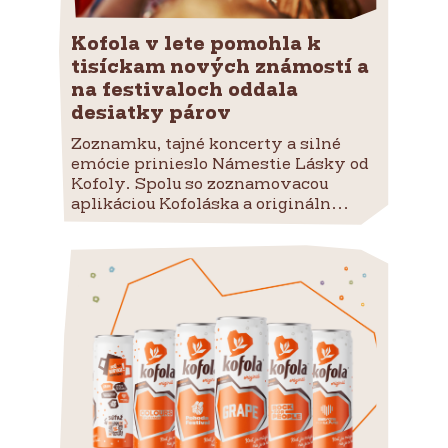
Kofola v lete pomohla k
tisíckam nových známostí a
na festivaloch oddala
desiatky párov
Zoznamku, tajné koncerty a silné
emócie prinieslo Námestie Lásky od
Kofoly. Spolu so zoznamovacou
aplikáciou Kofoláska a origináln...